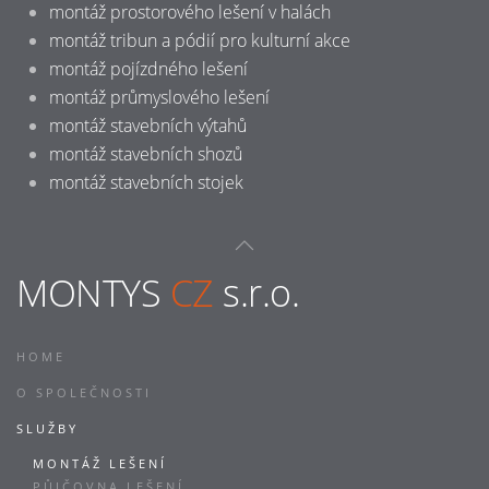
montáž prostorového lešení v halách
montáž tribun a pódií pro kulturní akce
montáž pojízdného lešení
montáž průmyslového lešení
montáž stavebních výtahů
montáž stavebních shozů
montáž stavebních stojek
MONTYS
CZ
s.r.o.
HOME
O SPOLEČNOSTI
SLUŽBY
MONTÁŽ LEŠENÍ
PŮJČOVNA LEŠENÍ