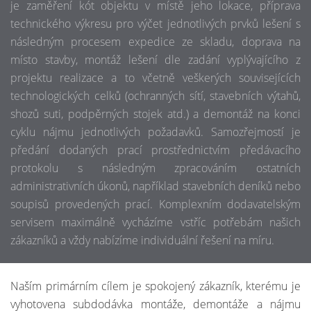
je zaměření kót objektu v místě jeho lokace, příprava
technického výkresu pro výčet jednotlivých prvků lešení s
následným procesem expedice ze skladu, doprava na
místo stavby, montáž lešení dle zadání vyplývajícího z
projektu realizace a to včetně veškerých souvisejících
technologických celků (ochranných sítí, stavebních výtahů,
shozů suti, podpěrných stojek atd.) a demontáž na konci
cyklu nájmu jednotlivých požadavků. Samozřejmostí je
předání dodaných prací prostřednictvím předávacího
protokolu s následným zpracováním ostatních
administrativních úkonů, například stavebních deníků nebo
soupisů provedených prací. Komplexním dodavatelským
servisem maximálně vycházíme vstříc potřebám našich
zákazníků a vždy nabízíme individuální řešení na míru.
Naším primárním cílem je spokojený zákazník, kterému je
vyhotovena subdodávka montáže, demontáže a nájmu