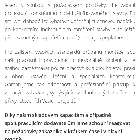
lešení v souladu s požadavkem poptávky, dle zadání
projektu či konkrétního individuálního zaměření stavby. Po
smluvní dohodě lze vyhotovit upřesňující cenovou nabídku
po konkrétním individuálním zaměření stavby a to ještě
před samotným započetím prací (služba je zpoplatněna).
Pro zajištění vysokých standardů průběhu montáže jsou
naši pracovníci pravidelně profesionálně školeni a je
snahou zaměstnávat pouze pracovníky s dlouholetou praxí
v oboru (stavění lešení a speciálních konstrukcí).
Garantujeme tak odbornost a profesionální přístup k
zadaným zakázkám, vyplývajícím z dlouholetých zkušeností
při vyhotoveních Vašich projektů.
Díky našim skladovým kapacitám a případně
spolupracujícím dodavatelům jsme schopní reagovat
na požadavky zákazníka v krátkém čase i v hlavní
sezoně.